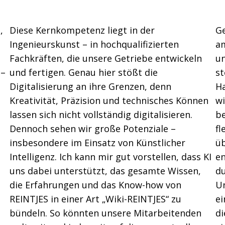
,
Diese Kernkompetenz liegt in der
Ge
Ingenieurskunst – in hochqualifizierten
am
Fachkräften, die unsere Getriebe entwickeln
un
 –
und fertigen. Genau hier stößt die
st
Digitalisierung an ihre Grenzen, denn
H
Kreativität, Präzision und technisches Können
wi
lassen sich nicht vollständig digitalisieren.
be
Dennoch sehen wir große Potenziale –
fl
insbesondere im Einsatz von Künstlicher
ü
Intelligenz. Ich kann mir gut vorstellen, dass KI
en
uns dabei unterstützt, das gesamte Wissen,
du
die Erfahrungen und das Know-how von
Un
REINTJES in einer Art „Wiki-REINTJES“ zu
ei
bündeln. So könnten unsere Mitarbeitenden
di