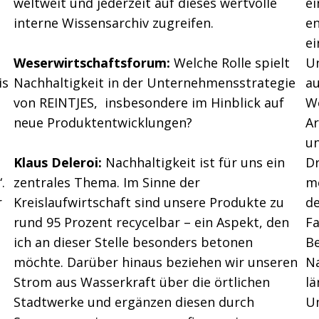
weltweit und jederzeit auf dieses wertvolle
ei
interne Wissensarchiv zugreifen.
en
e
Weserwirtschaftsforum:
Welche Rolle spielt
Un
is
Nachhaltigkeit in der Unternehmensstrategie
au
von REINTJES, insbesondere im Hinblick auf
We
neue Produktentwicklungen?
Ar
un
Klaus Deleroi:
Nachhaltigkeit ist für uns ein
D
.
zentrales Thema. Im Sinne der
me
r
Kreislaufwirtschaft sind unsere Produkte zu
d
rund 95 Prozent recycelbar – ein Aspekt, den
Fa
ich an dieser Stelle besonders betonen
B
möchte. Darüber hinaus beziehen wir unseren
N
Strom aus Wasserkraft über die örtlichen
lä
Stadtwerke und ergänzen diesen durch
Um