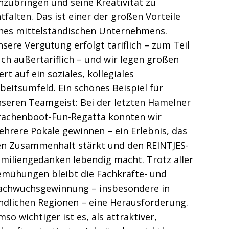
nzubringen und seine Kreativität zu
tfalten. Das ist einer der großen Vorteile
ines mittelständischen Unternehmens.
sere Vergütung erfolgt tariflich – zum Teil
ch außertariflich – und wir legen großen
rt auf ein soziales, kollegiales
beitsumfeld. Ein schönes Beispiel für
seren Teamgeist: Bei der letzten Hamelner
rachenboot-Fun-Regatta konnten wir
hrere Pokale gewinnen – ein Erlebnis, das
en Zusammenhalt stärkt und den REINTJES-
miliengedanken lebendig macht. Trotz aller
emühungen bleibt die Fachkräfte- und
achwuchsgewinnung – insbesondere in
ndlichen Regionen – eine Herausforderung.
so wichtiger ist es, als attraktiver,