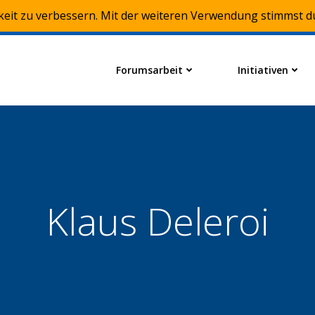
keit zu verbessern. Mit der weiteren Verwendung stimmst d
Forumsarbeit
Initiativen
Klaus Deleroi