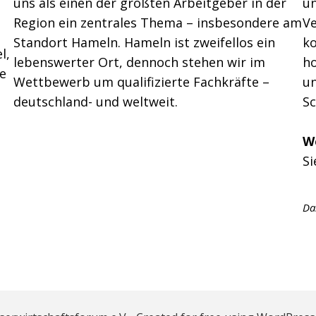
uns als einen der größten Arbeitgeber in der
un
Region ein zentrales Thema – insbesondere am
Ve
Standort Hameln. Hameln ist zweifellos ein
k
l,
lebenswerter Ort, dennoch stehen wir im
h
ie
Wettbewerb um qualifizierte Fachkräfte –
un
deutschland- und weltweit.
Sc
W
Si
Da