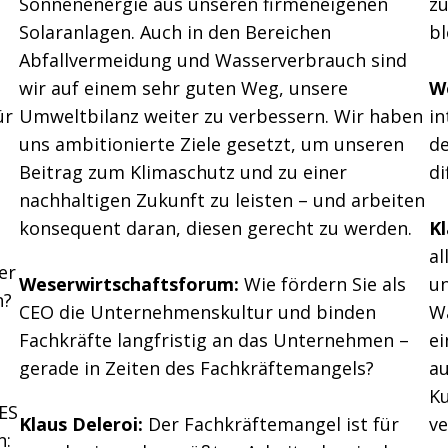
Sonnenenergie aus unseren firmeneigenen
zu
Solaranlagen. Auch in den Bereichen
b
Abfallvermeidung und Wasserverbrauch sind
wir auf einem sehr guten Weg, unsere
W
ür
Umweltbilanz weiter zu verbessern. Wir haben
in
uns ambitionierte Ziele gesetzt, um unseren
de
Beitrag zum Klimaschutz und zu einer
di
nachhaltigen Zukunft zu leisten – und arbeiten
konsequent daran, diesen gerecht zu werden.
Kl
al
er
Weserwirtschaftsforum:
Wie fördern Sie als
un
n?
CEO die Unternehmenskultur und binden
W
Fachkräfte langfristig an das Unternehmen –
ei
gerade in Zeiten des Fachkräftemangels?
au
Ku
JES
Klaus Deleroi:
Der Fachkräftemangel ist für
ve
n: