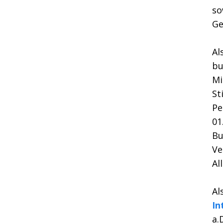
so
Ge
Al
bu
Mi
St
Pe
01
Bu
Ve
Al
Al
In
a.