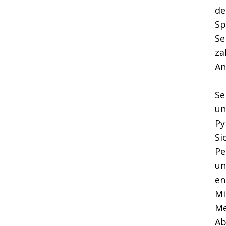
de
Sp
Se
za
An
Se
un
Py
Si
Pe
un
en
Mi
Me
Ab