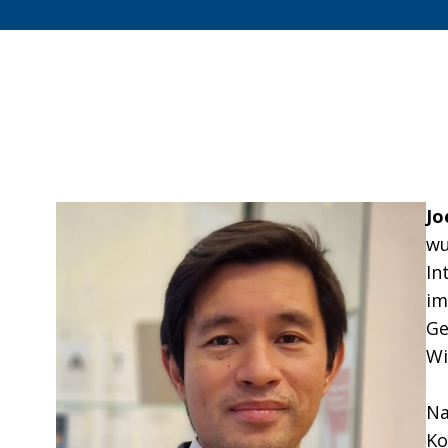
Jo
wu
In
im
Ge
Wi
Na
Ko