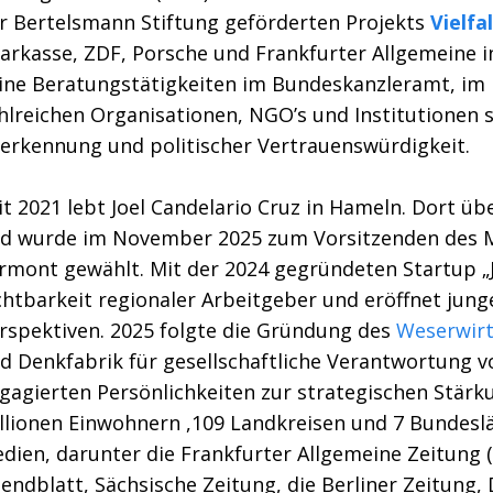
r Bertelsmann Stiftung geförderten Projekts
Vielfa
arkasse, ZDF, Porsche und Frankfurter Allgemeine 
ine Beratungstätigkeiten im Bundeskanzleramt, im
hlreichen Organisationen, NGO’s und Institutionen 
erkennung und politischer Vertrauenswürdigkeit.
it 2021 lebt Joel Candelario Cruz in Hameln. Dort ü
d wurde im November 2025 zum Vorsitzenden des M
rmont gewählt. Mit der 2024 gegründeten Startup „J
chtbarkeit regionaler Arbeitgeber und eröffnet jun
rspektiven. 2025 folgte die Gründung des
Weserwirt
d Denkfabrik für gesellschaftliche Verantwortung
gagierten Persönlichkeiten zur strategischen Stär
llionen Einwohnern ,109 Landkreisen und 7 Bundesl
dien, darunter die Frankfurter Allgemeine Zeitung
endblatt, Sächsische Zeitung, die Berliner Zeitung