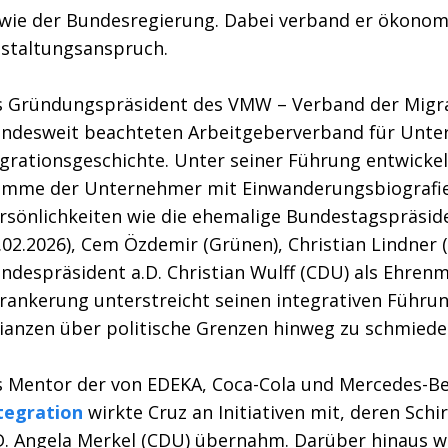
wie der Bundesregierung. Dabei verband er ökonomi
staltungsanspruch.
s Gründungspräsident des VMW – Verband der Migran
ndesweit beachteten Arbeitgeberverband für Unt
grationsgeschichte. Unter seiner Führung entwickel
imme der Unternehmer mit Einwanderungsbiografien
rsönlichkeiten wie die ehemalige Bundestagspräside
.02.2026), Cem Özdemir (Grünen), Christian Lindner 
ndespräsident a.D. Christian Wulff (CDU) als Ehrenm
rankerung unterstreicht seinen integrativen Führung
lianzen über politische Grenzen hinweg zu schmiede
s Mentor der von EDEKA, Coca-Cola und Mercedes-B
tegration
wirkte Cruz an Initiativen mit, deren Sc
D. Angela Merkel (CDU) übernahm. Darüber hinaus w