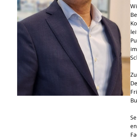
Wi
Be
Ko
le
Pu
im
Sc
Zu
De
Fr
Bu
Se
en
Fa