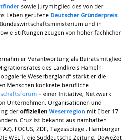
ltfinder
sowie Jurymitglied des von der
ins Leben gerufene
Deutscher Gründerpreis
.
 Bundeswirtschaftsministerium und in
sowie Stiftungen zeugen von hoher fachlicher
bernahm er Verantwortung als Beiratsmitglied
igrationsrates des Landkreis Hameln-
obgalerie Weserbergland“ stärkt er die
gen Menschen konkrete berufliche
schaftsforum
– einer Initiative, Netzwerk
 von Unternehmen, Organisationen und
kung der
offiziellen
Weserregion
mit über 17
ändern. Cruz ist bekannt aus namhaften
 (FAZ), FOCUS, ZDF, Tagesspiegel, Hamburger
, DIE WELT, die Süddeutsche Zeitung, DeWeZet