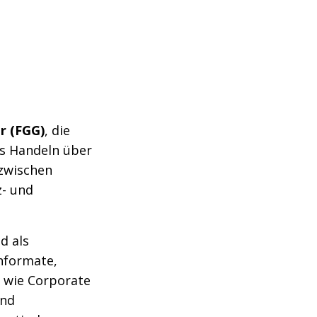
r (FGG)
, die
s Handeln über
zwischen
nz- und
d als
hformate,
 wie Corporate
und