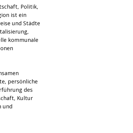
schaft, Politik,
on ist ein
reise und Städte
alisierung,
nelle kommunale
ionen
insamen
te, persönliche
rführung des
chaft, Kultur
h und