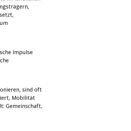
ngsträgern,
setzt,
zum
ische Impulse
sche
onieren, sind oft
ert, Mobilität
hlt: Gemeinschaft,