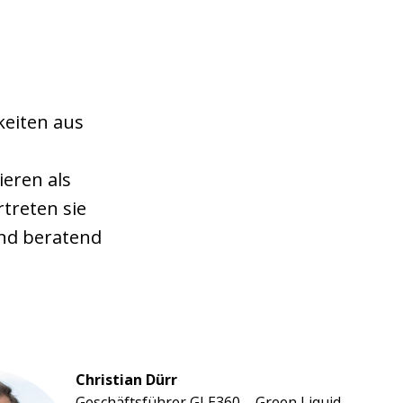
keiten aus
eren als
treten sie
and beratend
Christian Dürr
Geschäftsführer GLE360 – Green Liquid