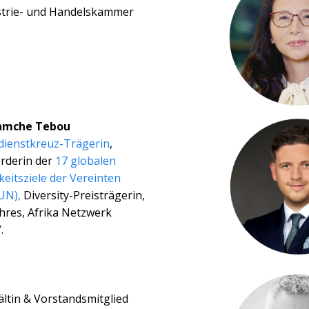
strie- und Handelskammer
Kamche Tebou
ienstkreuz-Trägerin
,
Förderin der
17 globalen
eitsziele der Vereinten
UN),
Diversity-Preisträgerin,
ahres, Afrika Netzwerk
.
ltin & Vorstandsmitglied