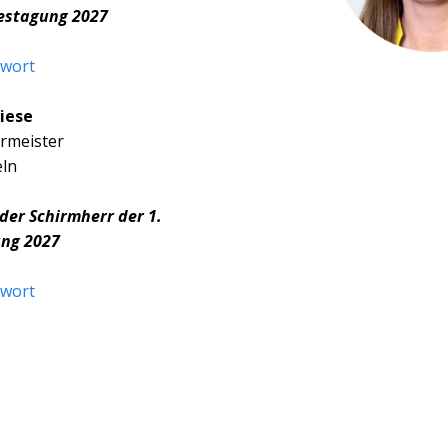
restagung 2027
wort
iese
rmeister
eln
er Schirmherr der 1.
ung 2027
wort