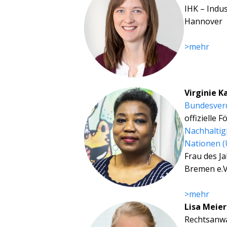
IHK – Indu
Hannover
>mehr
Virginie 
Bundesverd
offizielle 
Nachhaltigk
Nationen (
Frau des J
Bremen e.V
>mehr
Lisa Meier
Rechtsanwä