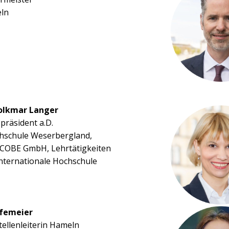
eln
Volkmar Langer
räsident a.D.
hschule Weserbergland,
COBE GmbH, Lehrtätigkeiten
Internationale Hochschule
femeier
tellenleiterin Hameln