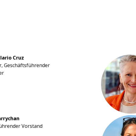
lario Cruz
, Geschäftsführender
er
arrychan
ührender Vorstand