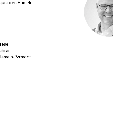
sjunioren Hameln
iese
ührer
 Hameln-Pyrmont